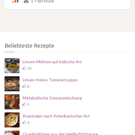
5 = 60 Stück
Beliebteste Rezepte
Linsen-Möhren auf indische Art
10
Linsen Kokos Tomatensuppe
8
Metabolische Gewürzmischung
5
Krautsalat nach Amerikanischer Art
4
Quarkbällchen aus der Heißluftfritteuse