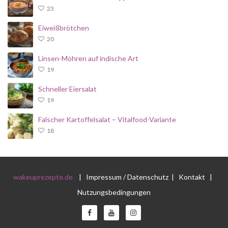
23
Eiweißbrötchen
20
Linsen-Möhren auf indische Art
19
Schneller Eiersalat
19
Falscher Kartoffelsalat – Vitalfood-Variante
18
wakeuprezepte.de
|
Impressum / Datenschutz
|
Kontakt
|
Nutzungsbedingungen