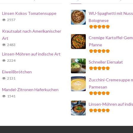
Linsen Kokos Tomatensuppe
WU-Spaghetti mit Nuss
2557
Bolognese
Krautsalat nach Amerikanischer
Cremige Kartoffel-Gem
Art
Pfanne
2483
Linsen-Möhren auf indische Art
2224
Schneller Eiersalat
Eiweißbrötchen
2131
Zucchini-Cremesuppe m
Parmesan
Mandel-Zitronen Haferkuchen
1541
Linsen-Möhren auf indi