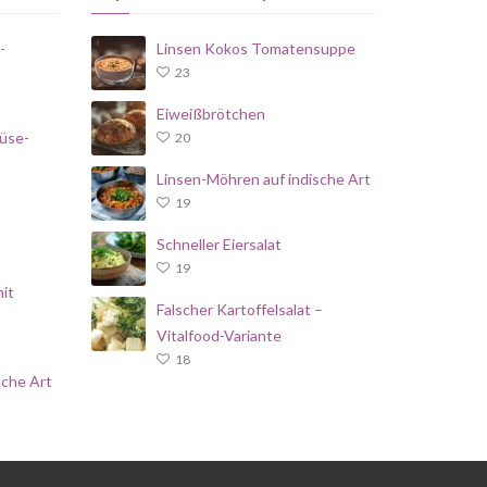
-
Linsen Kokos Tomatensuppe
23
Eiweißbrötchen
üse-
20
Linsen-Möhren auf indische Art
19
Schneller Eiersalat
19
it
Falscher Kartoffelsalat –
Vitalfood-Variante
18
sche Art