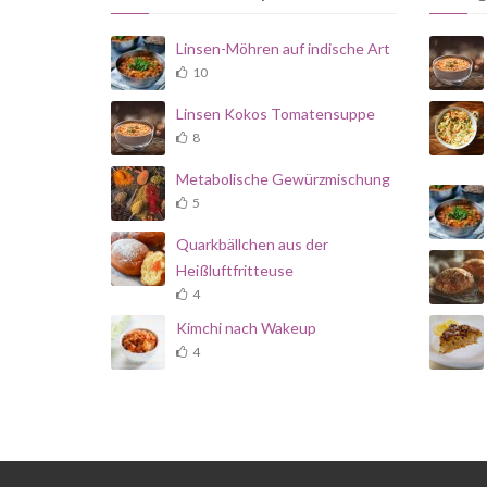
Linsen-Möhren auf indische Art
10
Linsen Kokos Tomatensuppe
8
Metabolische Gewürzmischung
5
Quarkbällchen aus der
Heißluftfritteuse
4
Kimchi nach Wakeup
4