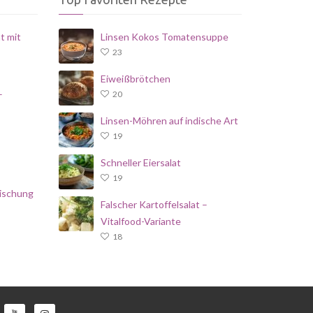
t mit
Linsen Kokos Tomatensuppe
23
Eiweißbrötchen
–
20
Linsen-Möhren auf indische Art
19
Schneller Eiersalat
19
ischung
Falscher Kartoffelsalat –
Vitalfood-Variante
18