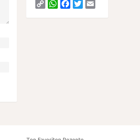
Copy
WhatsApp
Facebook
Twitter
Email
Link
Top Favoriten Rezepte