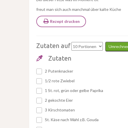
freut man sich auch manchmal über kalte Küche
Rezept drucken
Zutaten auf
Umrechne
Zutaten
2 Putenknacker
1/2 rote Zwiebel
1 St. rot, grün oder gelbe Paprika
2 gekochte Eier
3 Kirschtomaten
St. Käse nach Wahl z.B. Gouda