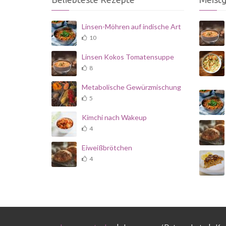
Linsen-Möhren auf indische Art
10
Linsen Kokos Tomatensuppe
8
Metabolische Gewürzmischung
5
Kimchi nach Wakeup
4
Eiweißbrötchen
4