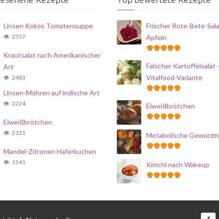
Linsen Kokos Tomatensuppe
Frischer Rote-Bete-Sala
2557
Äpfeln
Krautsalat nach Amerikanischer
Falscher Kartoffelsalat 
Art
Vitalfood-Variante
2483
Linsen-Möhren auf indische Art
2224
Eiweißbrötchen
Eiweißbrötchen
2131
Metabolische Gewürzm
Mandel-Zitronen Haferkuchen
1541
Kimchi nach Wakeup