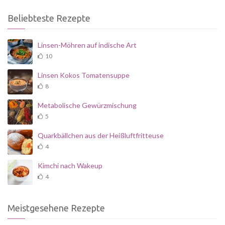
Beliebteste Rezepte
Linsen-Möhren auf indische Art
10
Linsen Kokos Tomatensuppe
8
Metabolische Gewürzmischung
5
Quarkbällchen aus der Heißluftfritteuse
4
Kimchi nach Wakeup
4
Meistgesehene Rezepte