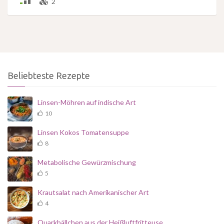
2
Beliebteste Rezepte
Linsen-Möhren auf indische Art
10
Linsen Kokos Tomatensuppe
8
Metabolische Gewürzmischung
5
Krautsalat nach Amerikanischer Art
4
Quarkbällchen aus der Heißluftfritteuse