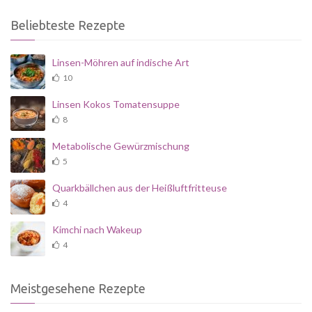
Beliebteste Rezepte
Linsen-Möhren auf indische Art
10
Linsen Kokos Tomatensuppe
8
Metabolische Gewürzmischung
5
Quarkbällchen aus der Heißluftfritteuse
4
Kimchi nach Wakeup
4
Meistgesehene Rezepte