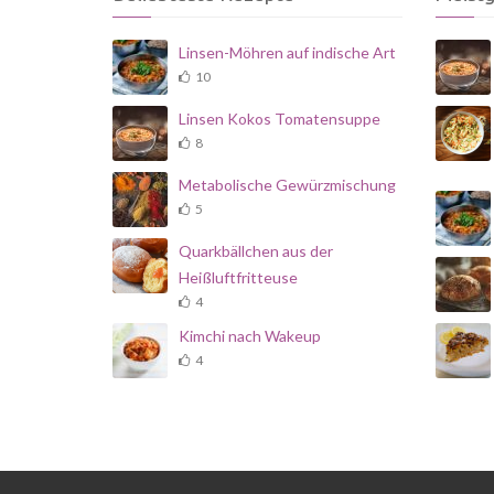
Linsen-Möhren auf indische Art
10
Linsen Kokos Tomatensuppe
8
Metabolische Gewürzmischung
5
Quarkbällchen aus der
Heißluftfritteuse
4
Kimchi nach Wakeup
4