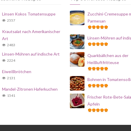
Linsen Kokos Tomatensuppe
Zucchini-Cremesuppe m
2557
Parmesan
Krautsalat nach Amerikanischer
Linsen-Möhren auf indi
Art
2483
Linsen-Möhren auf indische Art
Quarkbällchen aus der
2224
Heißluftfritteuse
Eiweißbrötchen
2131
Bohnen in Tomatensoß
Mandel-Zitronen Haferkuchen
1541
Frischer Rote-Bete-Sala
Äpfeln