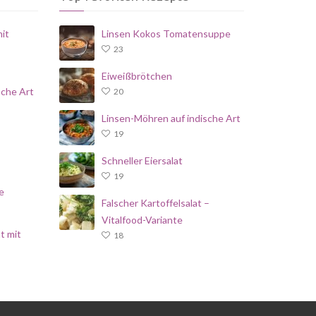
it
Linsen Kokos Tomatensuppe
23
Eiweißbrötchen
sche Art
20
Linsen-Möhren auf indische Art
19
Schneller Eiersalat
19
e
Falscher Kartoffelsalat –
Vitalfood-Variante
t mit
18