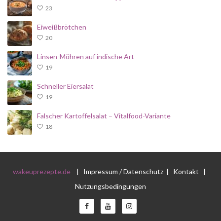
23
Eiweißbrötchen
20
Linsen-Möhren auf indische Art
19
Schneller Eiersalat
19
Falscher Kartoffelsalat – Vitalfood-Variante
18
wakeuprezepte.de
|
Impressum / Datenschutz
|
Kontakt
|
Nutzungsbedingungen