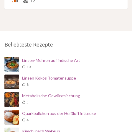
12
Beliebteste Rezepte
Linsen-Möhren auf indische Art
10
Linsen Kokos Tomatensuppe
8
Metabolische Gewürzmischung
5
Quarkbällchen aus der Heißluftfritteuse
4
Kimchi nach Wakeup