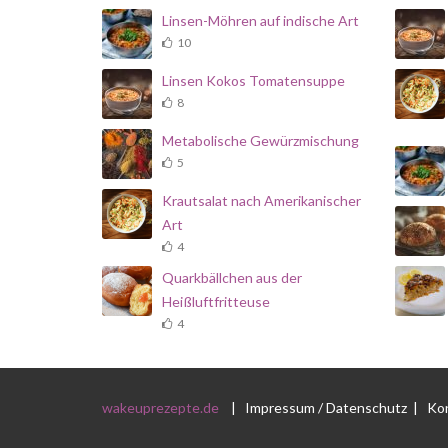
Linsen-Möhren auf indische Art
10
Linsen Kokos Tomatensuppe
8
Metabolische Gewürzmischung
5
Krautsalat nach Amerikanischer
Art
4
Quarkbällchen aus der
Heißluftfritteuse
4
wakeuprezepte.de
|
Impressum / Datenschutz
|
Ko