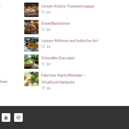
–
Linsen Kokos Tomatensuppe
23
Eiweißbrötchen
20
Linsen-Möhren auf indische Art
19
Schneller Eiersalat
19
Falscher Kartoffelsalat –
chen
Vitalfood-Variante
18