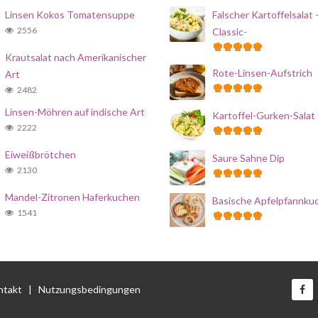
Linsen Kokos Tomatensuppe
Falscher Kartoffelsalat 
2556
Classic-
Krautsalat nach Amerikanischer
Rote-Linsen-Aufstrich
Art
2482
Linsen-Möhren auf indische Art
Kartoffel-Gurken-Salat
2222
Eiweißbrötchen
Saure Sahne Dip
2130
Mandel-Zitronen Haferkuchen
Basische Apfelpfannku
1541
ntakt
|
Nutzungsbedingungen