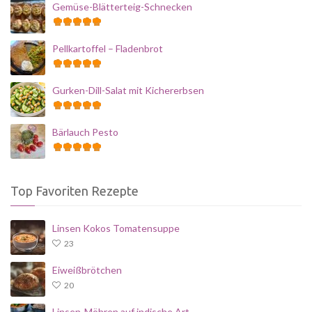
Gemüse-Blätterteig-Schnecken
Pellkartoffel – Fladenbrot
Gurken-Dill-Salat mit Kichererbsen
Bärlauch Pesto
Top Favoriten Rezepte
Linsen Kokos Tomatensuppe
23
Eiweißbrötchen
20
Linsen-Möhren auf indische Art