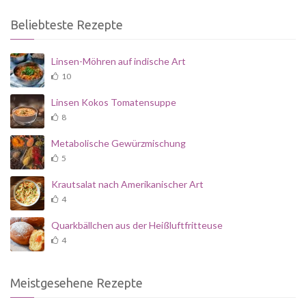
Beliebteste Rezepte
Linsen-Möhren auf indische Art
10
Linsen Kokos Tomatensuppe
8
Metabolische Gewürzmischung
5
Krautsalat nach Amerikanischer Art
4
Quarkbällchen aus der Heißluftfritteuse
4
Meistgesehene Rezepte