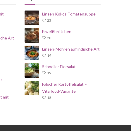
it
Linsen Kokos Tomatensuppe
23
Eiweißbrötchen
sche Art
20
Linsen-Möhren auf indische Art
19
Schneller Eiersalat
19
e
Falscher Kartoffelsalat –
Vitalfood-Variante
t mit
18