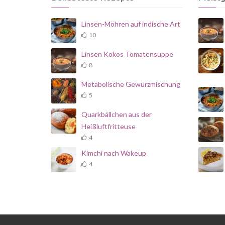
Linsen-Möhren auf indische Art
10
Linsen Kokos Tomatensuppe
8
Metabolische Gewürzmischung
5
Quarkbällchen aus der
Heißluftfritteuse
4
Kimchi nach Wakeup
4