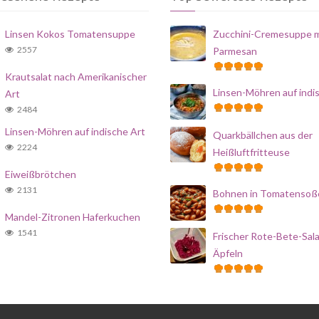
Linsen Kokos Tomatensuppe
Zucchini-Cremesuppe m
2557
Parmesan
Krautsalat nach Amerikanischer
Linsen-Möhren auf indi
Art
2484
Linsen-Möhren auf indische Art
Quarkbällchen aus der
2224
Heißluftfritteuse
Eiweißbrötchen
2131
Bohnen in Tomatensoß
Mandel-Zitronen Haferkuchen
1541
Frischer Rote-Bete-Sala
Äpfeln