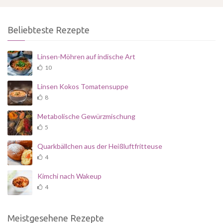
Beliebteste Rezepte
Linsen-Möhren auf indische Art
10
Linsen Kokos Tomatensuppe
8
Metabolische Gewürzmischung
5
Quarkbällchen aus der Heißluftfritteuse
4
Kimchi nach Wakeup
4
Meistgesehene Rezepte