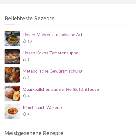
Beliebteste Rezepte
Linsen-Möhren auf indische Art
10
Linsen Kokos Tomatensuppe
8
Metabolische Gewürzmischung
5
Quarkbällchen aus der Heißluftfritteuse
4
Kimchi nach Wakeup
4
Meistgesehene Rezepte