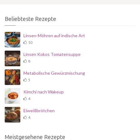
Beliebteste Rezepte
Linsen-Möhren auf indische Art
10
Linsen Kokos Tomatensuppe
8
Metabolische Gewürzmischung
5
Kimchi nach Wakeup
4
Eiweißbrötchen
4
Meistgesehene Rezepte