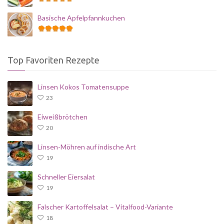
Basische Apfelpfannkuchen
Top Favoriten Rezepte
Linsen Kokos Tomatensuppe
23
Eiweißbrötchen
20
Linsen-Möhren auf indische Art
19
Schneller Eiersalat
19
Falscher Kartoffelsalat – Vitalfood-Variante
18