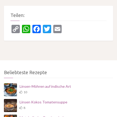
Teilen:
Copy
WhatsApp
Facebook
Twitter
Email
Link
Beliebteste Rezepte
Linsen-Möhren auf indische Art
10
Linsen Kokos Tomatensuppe
8