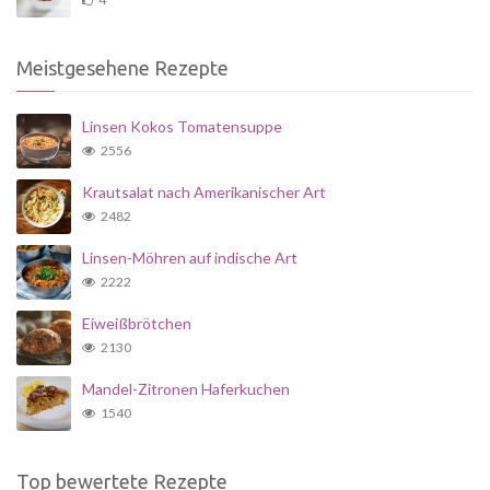
Meistgesehene Rezepte
Linsen Kokos Tomatensuppe
2556
Krautsalat nach Amerikanischer Art
2482
Linsen-Möhren auf indische Art
2222
Eiweißbrötchen
2130
Mandel-Zitronen Haferkuchen
1540
Top bewertete Rezepte