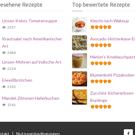
gesehene Rezepte
Top bewertete Rezepte
Linsen Kokos Tomatensuppe
Kimchi nach Wakeup
2557
Krautsalat nach Amerikanischer
Avocado-Hüttenkäse-Ei
Art
2484
Marion’s Knoblauchpas
Linsen-Möhren auf indische Art
2224
Blumenkohl Pizzaboden
Eiweißbrötchen
2133
Zucchini-Kichererbsen-
Mandel-Zitronen Haferkuchen
Bratlinge
1541
ntakt
|
Nutzungsbedingungen