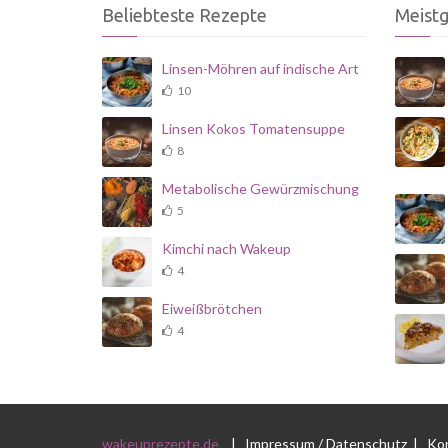
Beliebteste Rezepte
Meist
Linsen-Möhren auf indische Art
10
Linsen Kokos Tomatensuppe
8
Metabolische Gewürzmischung
5
Kimchi nach Wakeup
4
Eiweißbrötchen
4
wakeuprezepte.de
|
Impressum / Datenschutz
|
Ko