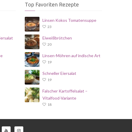
Top Favoriten Rezepte
Linsen Kokos Tomatensuppe
23
ersalat
Eiweißbrötchen
20
te
Linsen-Möhren auf indische Art
19
Schneller Eiersalat
19
Falscher Kartoffelsalat –
Vitalfood-Variante
18