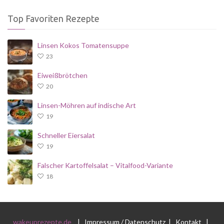
Top Favoriten Rezepte
Linsen Kokos Tomatensuppe
23
Eiweißbrötchen
20
Linsen-Möhren auf indische Art
19
Schneller Eiersalat
19
Falscher Kartoffelsalat – Vitalfood-Variante
18
wakeuprezepte.de
|
Impressum / Datenschutz
|
Kontakt
|