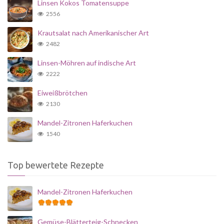
Linsen Kokos Tomatensuppe
2556
Krautsalat nach Amerikanischer Art
2482
Linsen-Möhren auf indische Art
2222
Eiweißbrötchen
2130
Mandel-Zitronen Haferkuchen
1540
Top bewertete Rezepte
Mandel-Zitronen Haferkuchen
Gemüse-Blätterteig-Schnecken