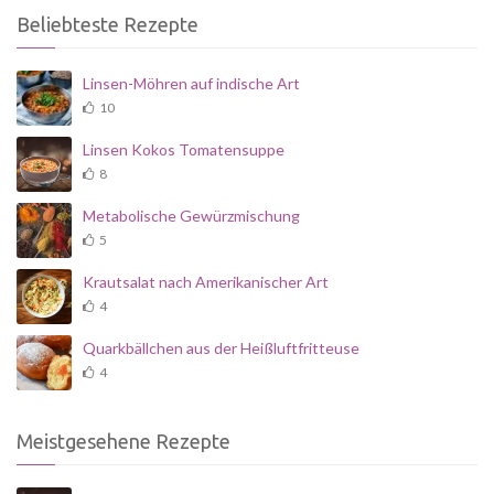
Beliebteste Rezepte
Linsen-Möhren auf indische Art
10
Linsen Kokos Tomatensuppe
8
Metabolische Gewürzmischung
5
Krautsalat nach Amerikanischer Art
4
Quarkbällchen aus der Heißluftfritteuse
4
Meistgesehene Rezepte