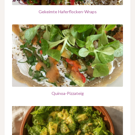
Gekeimte Haferflocken-Wraps
Quinoa-Pizzateig