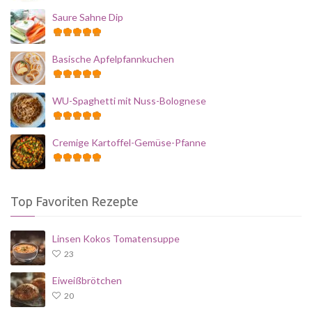
Saure Sahne Dip
Basische Apfelpfannkuchen
WU-Spaghetti mit Nuss-Bolognese
Cremige Kartoffel-Gemüse-Pfanne
Top Favoriten Rezepte
Linsen Kokos Tomatensuppe
23
Eiweißbrötchen
20