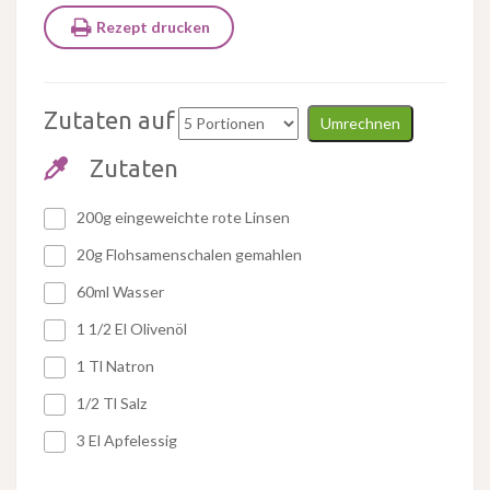
Rezept drucken
Zutaten auf
Umrechnen
Zutaten
200g eingeweichte rote Linsen
20g Flohsamenschalen gemahlen
60ml Wasser
1 1/2 El Olivenöl
1 Tl Natron
1/2 Tl Salz
3 El Apfelessig