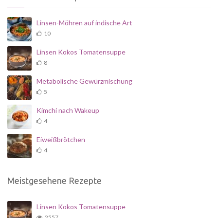
Linsen-Möhren auf indische Art
10
Linsen Kokos Tomatensuppe
8
Metabolische Gewürzmischung
5
Kimchi nach Wakeup
4
Eiweißbrötchen
4
Meistgesehene Rezepte
Linsen Kokos Tomatensuppe
2557