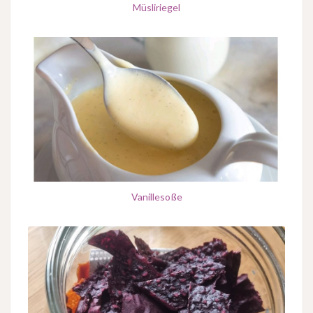
Müsliriegel
Vanillesoße