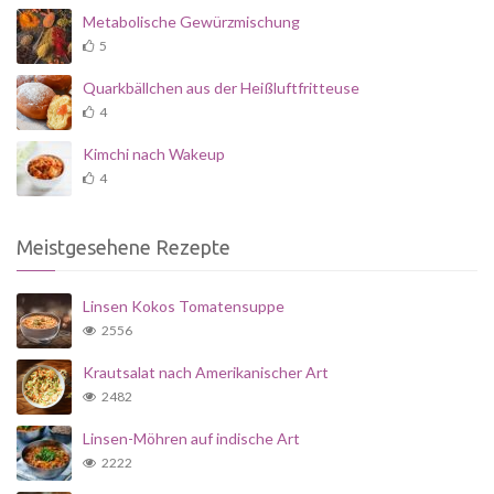
Metabolische Gewürzmischung
5
Quarkbällchen aus der Heißluftfritteuse
4
Kimchi nach Wakeup
4
Meistgesehene Rezepte
Linsen Kokos Tomatensuppe
2556
Krautsalat nach Amerikanischer Art
2482
Linsen-Möhren auf indische Art
2222