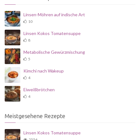
Linsen-Möhren auf indische Art
10
Linsen Kokos Tomatensuppe
8
Metabolische Gewürzmischung
5
Kimchi nach Wakeup
4
Eiweißbrötchen
4
Meistgesehene Rezepte
Linsen Kokos Tomatensuppe
2556