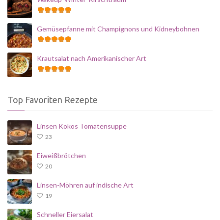
Gemüsepfanne mit Champignons und Kidneybohnen
Krautsalat nach Amerikanischer Art
Top Favoriten Rezepte
Linsen Kokos Tomatensuppe
23
Eiweißbrötchen
20
Linsen-Möhren auf indische Art
19
Schneller Eiersalat