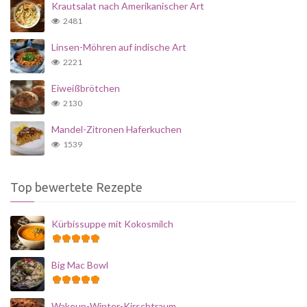
Krautsalat nach Amerikanischer Art
2481
Linsen-Möhren auf indische Art
2221
Eiweißbrötchen
2130
Mandel-Zitronen Haferkuchen
1539
Top bewertete Rezepte
Kürbissuppe mit Kokosmilch
Big Mac Bowl
Wakeup-Winter-Kirschtraum