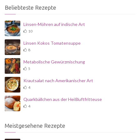
Beliebteste Rezepte
Linsen-Möhren auf indische Art
10
Linsen Kokos Tomatensuppe
8
Metabolische Gewürzmischung
5
Krautsalat nach Amerikanischer Art
4
Quarkbällchen aus der Heißluftfritteuse
4
Meistgesehene Rezepte