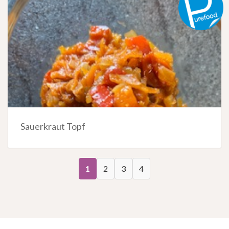
Sauerkraut Topf
1
2
3
4