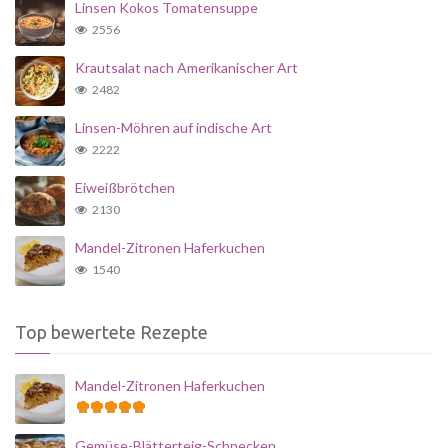
Linsen Kokos Tomatensuppe
2556
Krautsalat nach Amerikanischer Art
2482
Linsen-Möhren auf indische Art
2222
Eiweißbrötchen
2130
Mandel-Zitronen Haferkuchen
1540
Top bewertete Rezepte
Mandel-Zitronen Haferkuchen
Gemüse-Blätterteig-Schnecken