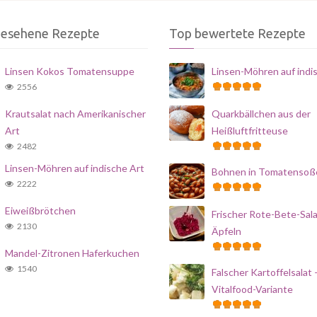
gesehene Rezepte
Top bewertete Rezepte
Linsen Kokos Tomatensuppe
Linsen-Möhren auf indi
2556
Krautsalat nach Amerikanischer
Quarkbällchen aus der
Art
Heißluftfritteuse
2482
Linsen-Möhren auf indische Art
Bohnen in Tomatensoß
2222
Eiweißbrötchen
Frischer Rote-Bete-Sala
2130
Äpfeln
Mandel-Zitronen Haferkuchen
1540
Falscher Kartoffelsalat 
Vitalfood-Variante