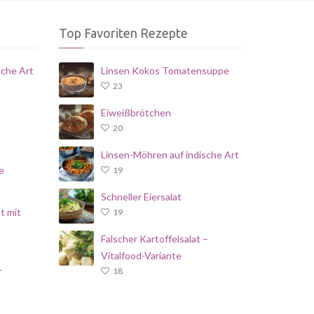
Top Favoriten Rezepte
sche Art
Linsen Kokos Tomatensuppe
23
Eiweißbrötchen
20
Linsen-Möhren auf indische Art
e
19
Schneller Eiersalat
t mit
19
Falscher Kartoffelsalat –
Vitalfood-Variante
–
18