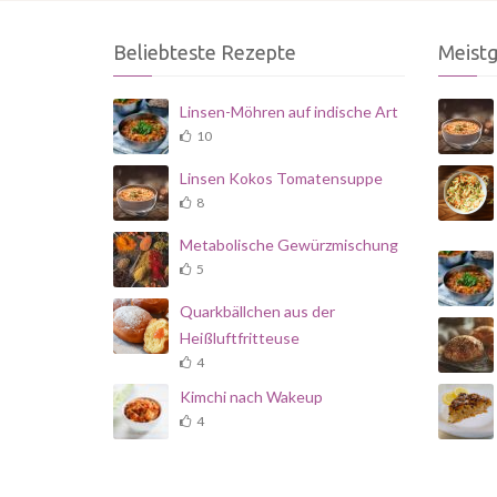
Beliebteste Rezepte
Meist
Linsen-Möhren auf indische Art
10
Linsen Kokos Tomatensuppe
8
Metabolische Gewürzmischung
5
Quarkbällchen aus der
Heißluftfritteuse
4
Kimchi nach Wakeup
4