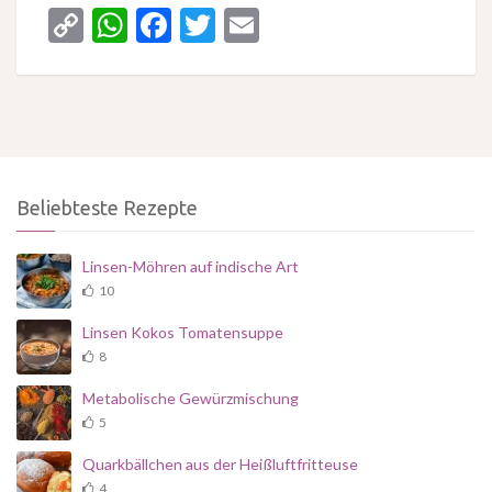
Copy
WhatsApp
Facebook
Twitter
Email
Link
Beliebteste Rezepte
Linsen-Möhren auf indische Art
10
Linsen Kokos Tomatensuppe
8
Metabolische Gewürzmischung
5
Quarkbällchen aus der Heißluftfritteuse
4