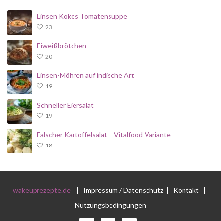
Linsen Kokos Tomatensuppe
23
Eiweißbrötchen
20
Linsen-Möhren auf indische Art
19
Schneller Eiersalat
19
Falscher Kartoffelsalat – Vitalfood-Variante
18
wakeuprezepte.de
|
Impressum / Datenschutz
|
Kontakt
|
Nutzungsbedingungen