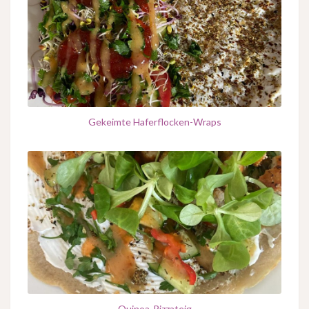
Gekeimte Haferflocken-Wraps
Quinoa-Pizzateig