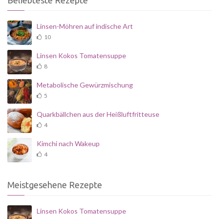
Beliebteste Rezepte
Linsen-Möhren auf indische Art
10
Linsen Kokos Tomatensuppe
8
Metabolische Gewürzmischung
5
Quarkbällchen aus der Heißluftfritteuse
4
Kimchi nach Wakeup
4
Meistgesehene Rezepte
Linsen Kokos Tomatensuppe