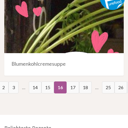
Blumenkohlcremesuppe
2
3
…
14
15
16
17
18
…
25
26