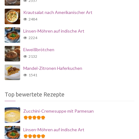
2557
Krautsalat nach Amerikanischer Art
2484
Linsen-Möhren auf indische Art
2224
Eiweißbrötchen
2132
Mandel-Zitronen Haferkuchen
1541
Top bewertete Rezepte
Zucchini-Cremesuppe mit Parmesan
Linsen-Möhren auf indische Art