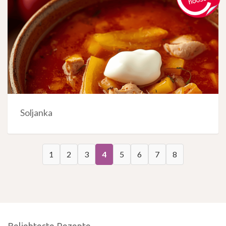
Soljanka
1
2
3
4
5
6
7
8