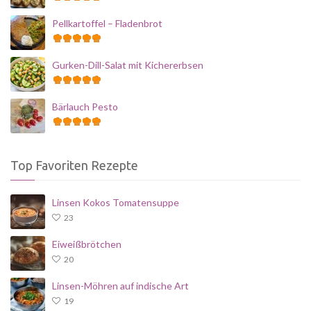
Pellkartoffel – Fladenbrot
Gurken-Dill-Salat mit Kichererbsen
Bärlauch Pesto
Top Favoriten Rezepte
Linsen Kokos Tomatensuppe
23
Eiweißbrötchen
20
Linsen-Möhren auf indische Art
19