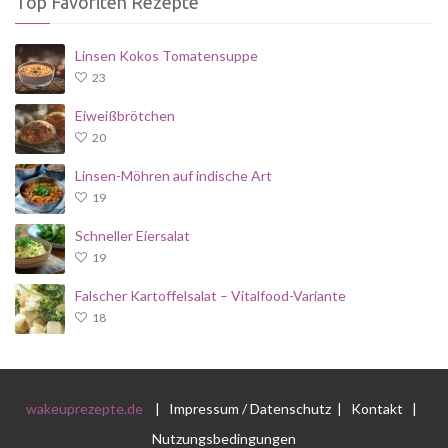
Top Favoriten Rezepte
Linsen Kokos Tomatensuppe
23
Eiweißbrötchen
20
Linsen-Möhren auf indische Art
19
Schneller Eiersalat
19
Falscher Kartoffelsalat – Vitalfood-Variante
18
wakeuprezepte.de
|
Impressum / Datenschutz
|
Kontakt
|
Nutzungsbedingungen