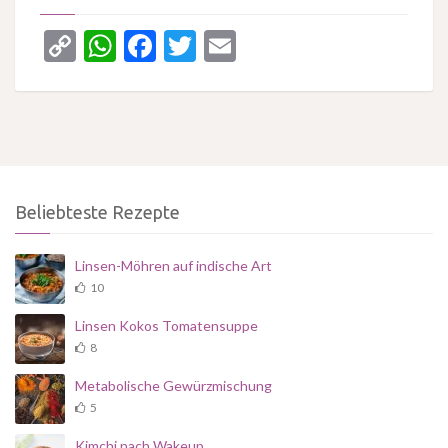
Copy
WhatsApp
Facebook
Twitter
Email
Link
Beliebteste Rezepte
Linsen-Möhren auf indische Art
10
Linsen Kokos Tomatensuppe
8
Metabolische Gewürzmischung
5
Kimchi nach Wakeup