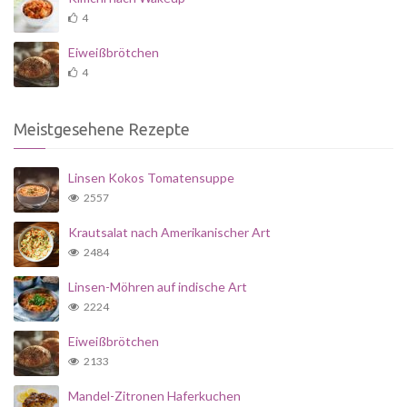
4
Eiweißbrötchen
4
Meistgesehene Rezepte
Linsen Kokos Tomatensuppe
2557
Krautsalat nach Amerikanischer Art
2484
Linsen-Möhren auf indische Art
2224
Eiweißbrötchen
2133
Mandel-Zitronen Haferkuchen