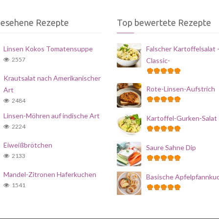
gesehene Rezepte
Top bewertete Rezepte
Linsen Kokos Tomatensuppe
Falscher Kartoffelsalat 
2557
Classic-
Krautsalat nach Amerikanischer
Rote-Linsen-Aufstrich
Art
2484
Linsen-Möhren auf indische Art
Kartoffel-Gurken-Salat
2224
Eiweißbrötchen
Saure Sahne Dip
2133
Mandel-Zitronen Haferkuchen
Basische Apfelpfannku
1541