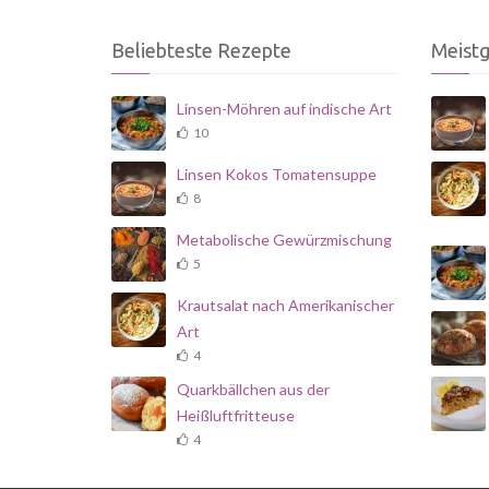
Beliebteste Rezepte
Meist
Linsen-Möhren auf indische Art
10
Linsen Kokos Tomatensuppe
8
Metabolische Gewürzmischung
5
Krautsalat nach Amerikanischer
Art
4
Quarkbällchen aus der
Heißluftfritteuse
4