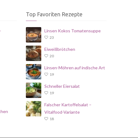
Top Favoriten Rezepte
–
Linsen Kokos Tomatensuppe
23
Eiweißbrötchen
20
Linsen-Möhren auf indische Art
19
Schneller Eiersalat
19
Falscher Kartoffelsalat –
chen
Vitalfood-Variante
18