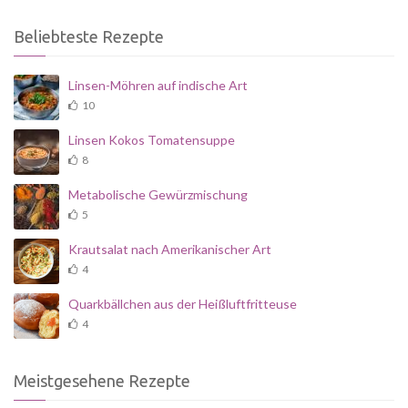
Beliebteste Rezepte
Linsen-Möhren auf indische Art
10
Linsen Kokos Tomatensuppe
8
Metabolische Gewürzmischung
5
Krautsalat nach Amerikanischer Art
4
Quarkbällchen aus der Heißluftfritteuse
4
Meistgesehene Rezepte