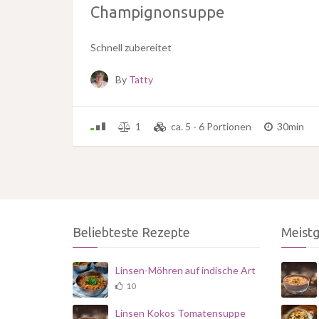
Champignonsuppe
Schnell zubereitet
By
Tatty
1
ca. 5 - 6 Portionen
30min
Beliebteste Rezepte
Meist
Linsen-Möhren auf indische Art
10
Linsen Kokos Tomatensuppe