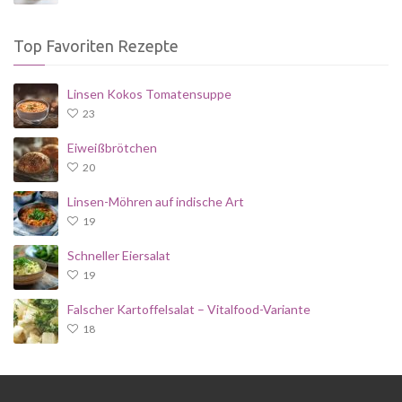
Top Favoriten Rezepte
Linsen Kokos Tomatensuppe
23
Eiweißbrötchen
20
Linsen-Möhren auf indische Art
19
Schneller Eiersalat
19
Falscher Kartoffelsalat – Vitalfood-Variante
18