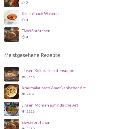
5
Kimchi nach Wakeup
4
Eiweißbrötchen
4
Meistgesehene Rezepte
Linsen Kokos Tomatensuppe
2556
Krautsalat nach Amerikanischer Art
2482
Linsen-Möhren auf indische Art
2222
Eiweißbrötchen
2130