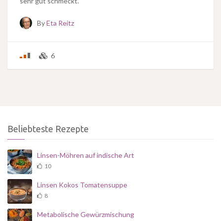
sehr gut schmeckt.
By
Eta Reitz
6
Beliebteste Rezepte
Linsen-Möhren auf indische Art
10
Linsen Kokos Tomatensuppe
8
Metabolische Gewürzmischung