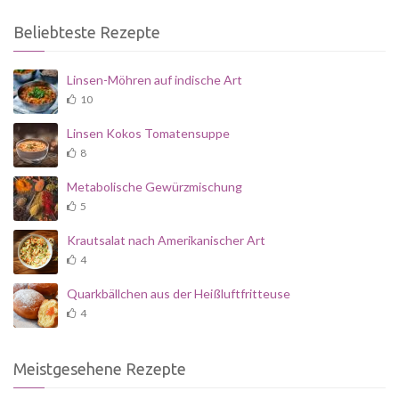
Beliebteste Rezepte
Linsen-Möhren auf indische Art
10
Linsen Kokos Tomatensuppe
8
Metabolische Gewürzmischung
5
Krautsalat nach Amerikanischer Art
4
Quarkbällchen aus der Heißluftfritteuse
4
Meistgesehene Rezepte