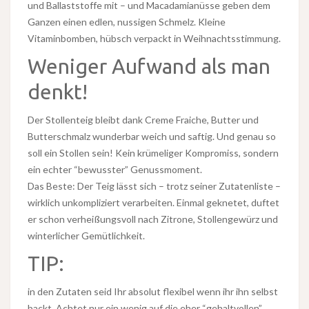
und Ballaststoffe mit – und Macadamianüsse geben dem
Ganzen einen edlen, nussigen Schmelz. Kleine
Vitaminbomben, hübsch verpackt in Weihnachtsstimmung.
Weniger Aufwand als man
denkt!
Der Stollenteig bleibt dank Creme Fraiche, Butter und
Butterschmalz wunderbar weich und saftig. Und genau so
soll ein Stollen sein! Kein krümeliger Kompromiss, sondern
ein echter “bewusster” Genussmoment.
Das Beste: Der Teig lässt sich – trotz seiner Zutatenliste –
wirklich unkompliziert verarbeiten. Einmal geknetet, duftet
er schon verheißungsvoll nach Zitrone, Stollengewürz und
winterlicher Gemütlichkeit.
TIP:
in den Zutaten seid Ihr absolut flexibel wenn ihr ihn selbst
backt. Achtet nur ein wenig auf die eher “gehaltvollen”