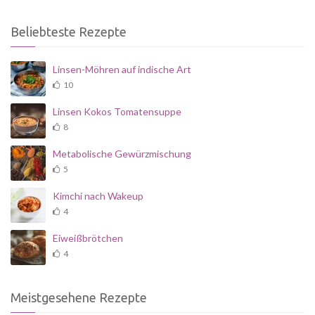
Beliebteste Rezepte
Linsen-Möhren auf indische Art
10
Linsen Kokos Tomatensuppe
8
Metabolische Gewürzmischung
5
Kimchi nach Wakeup
4
Eiweißbrötchen
4
Meistgesehene Rezepte