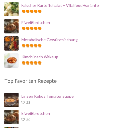
Falscher Kartoffelsalat – Vitalfood-Variante
Eiweißbrötchen
Metabolische Gewürzmischung
Kimchi nach Wakeup
Top Favoriten Rezepte
Linsen Kokos Tomatensuppe
23
Eiweißbrötchen
20