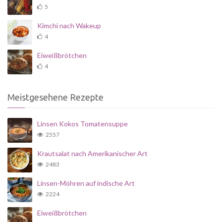
5
Kimchi nach Wakeup
4
Eiweißbrötchen
4
Meistgesehene Rezepte
Linsen Kokos Tomatensuppe
2557
Krautsalat nach Amerikanischer Art
2483
Linsen-Möhren auf indische Art
2224
Eiweißbrötchen