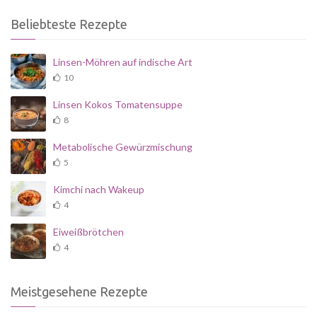
Beliebteste Rezepte
Linsen-Möhren auf indische Art
10
Linsen Kokos Tomatensuppe
8
Metabolische Gewürzmischung
5
Kimchi nach Wakeup
4
Eiweißbrötchen
4
Meistgesehene Rezepte