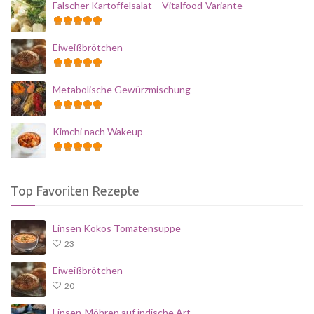
Falscher Kartoffelsalat – Vitalfood-Variante
Eiweißbrötchen
Metabolische Gewürzmischung
Kimchi nach Wakeup
Top Favoriten Rezepte
Linsen Kokos Tomatensuppe
23
Eiweißbrötchen
20
Linsen-Möhren auf indische Art