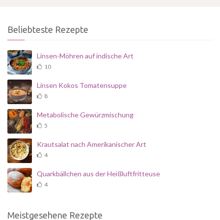
Beliebteste Rezepte
Linsen-Möhren auf indische Art
10
Linsen Kokos Tomatensuppe
8
Metabolische Gewürzmischung
5
Krautsalat nach Amerikanischer Art
4
Quarkbällchen aus der Heißluftfritteuse
4
Meistgesehene Rezepte