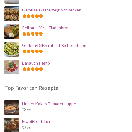
Gemüse-Blätterteig-Schnecken
Pellkartoffel – Fladenbrot
Gurken-Dill-Salat mit Kichererbsen
Bärlauch Pesto
Top Favoriten Rezepte
Linsen Kokos Tomatensuppe
23
Eiweißbrötchen
20