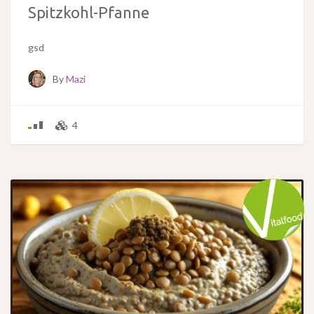
Spitzkohl-Pfanne
gsd
By
Mazi
4