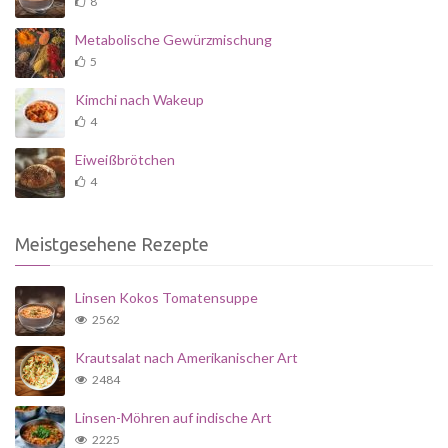
8
Metabolische Gewürzmischung
5
Kimchi nach Wakeup
4
Eiweißbrötchen
4
Meistgesehene Rezepte
Linsen Kokos Tomatensuppe
2562
Krautsalat nach Amerikanischer Art
2484
Linsen-Möhren auf indische Art
2225