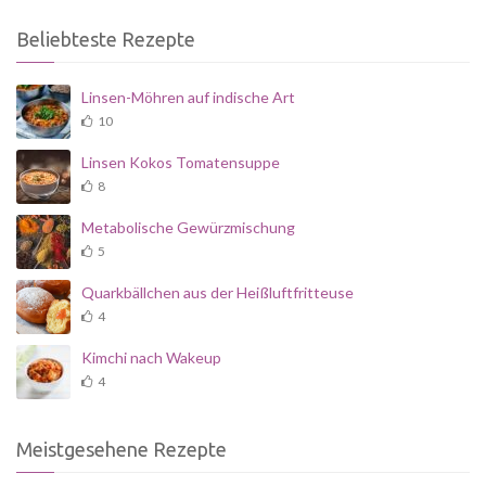
Beliebteste Rezepte
Linsen-Möhren auf indische Art
10
Linsen Kokos Tomatensuppe
8
Metabolische Gewürzmischung
5
Quarkbällchen aus der Heißluftfritteuse
4
Kimchi nach Wakeup
4
Meistgesehene Rezepte