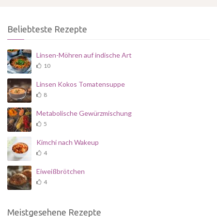
Beliebteste Rezepte
Linsen-Möhren auf indische Art
10
Linsen Kokos Tomatensuppe
8
Metabolische Gewürzmischung
5
Kimchi nach Wakeup
4
Eiweißbrötchen
4
Meistgesehene Rezepte