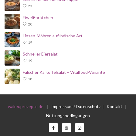
23
Eiweißbrötchen
20
Linsen-Möhren auf indische Art
19
Schneller Eiersalat
19
Falscher Kartoffelsalat – Vitalfood-Variante
18
wakeuprezepte.de
|
Impressum / Datenschutz
|
Kontakt
|
Nutzungsbedingungen