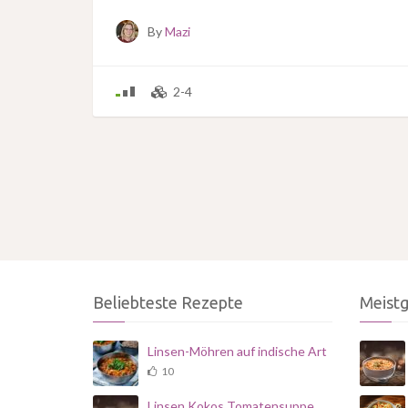
By
Mazi
2-4
Beliebteste Rezepte
Meist
Linsen-Möhren auf indische Art
10
Linsen Kokos Tomatensuppe