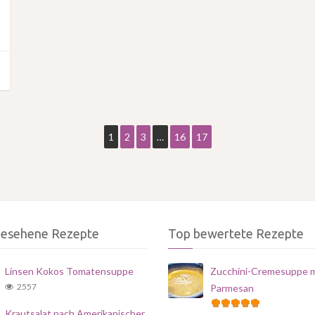
1
2
3
…
16
17
gesehene Rezepte
Top bewertete Rezepte
Linsen Kokos Tomatensuppe
Zucchini-Cremesuppe m
2557
Parmesan
Krautsalat nach Amerikanischer