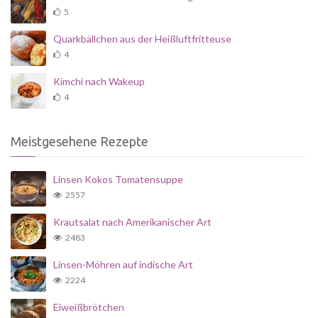
5
Quarkbällchen aus der Heißluftfritteuse
4
Kimchi nach Wakeup
4
Meistgesehene Rezepte
Linsen Kokos Tomatensuppe
2557
Krautsalat nach Amerikanischer Art
2483
Linsen-Möhren auf indische Art
2224
Eiweißbrötchen