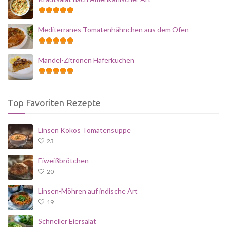
Mediterranes Tomatenhähnchen aus dem Ofen
Mandel-Zitronen Haferkuchen
Top Favoriten Rezepte
Linsen Kokos Tomatensuppe
23
Eiweißbrötchen
20
Linsen-Möhren auf indische Art
19
Schneller Eiersalat