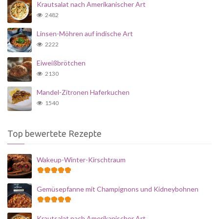
Krautsalat nach Amerikanischer Art
2482
Linsen-Möhren auf indische Art
2222
Eiweißbrötchen
2130
Mandel-Zitronen Haferkuchen
1540
Top bewertete Rezepte
Wakeup-Winter-Kirschtraum
Gemüsepfanne mit Champignons und Kidneybohnen
Krautsalat nach Amerikanischer Art