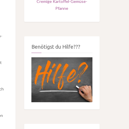
Cremige Kartoffel-Gemüse-
Pfanne
p-
Benötigst du Hilfe???
t
ch
en