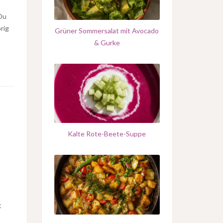
Du
rig
Grüner Sommersalat mit Avocado
& Gurke
Kalte Rote-Beete-Suppe
n
t