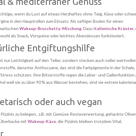
tal & mediterraner Genuss
Richtige, wenn du Lust auf etwas Herzhaftes ohne Teig, Käse oder schw
gine in den Hauptrollen zum Einsatz: Als saftiger Boden für einen
omatischen
Wakeup-Bruschetta-Mischung
. Dazu
italienische Kräuter,
owohl als Snack, Vorspeise oder leichtes Abendessen funktioniert.
ürliche Entgiftungshilfe
t nur Leichtigkeit auf den Teller, sondern stecken auch voller wertvoller
enstoffe, darunter Anthocyane, das sind die Farbpigmente in der Schale,
 Stress schützen. Ihre Bitterstoffe regen die Leber- und Gallenfunktion 
d weil sie zu über 90 % aus Wasser bestehen, sind sie extrem kaloriena
etarisch oder auch vegan
Pizzinis zu belegen.. z.B. mit Gemüse Resteverwertung, gehackte Oliven
 Überbacke mit
Wakeup-Käse
, die Pizzinis bleiben trotzdem Vital.
r