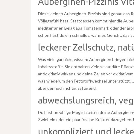
Auberginen-Pizzinis Vi
Diese kleinen Auberginen-Pizzinis sind genau das 
Völlegefühl hast. Stattdessen kommt hier die Auber
mediterranen Belag aus Tomatenmark oder der ar
schon hast du ein schnelles, warmes Gericht, das s
leckerer Zellschutz, nat
Was viele gar nicht wissen: Auberginen bringen nich
Inhaltsstoffe. Sie enthalten viele sekundäre Pflanz
antioxidativ wirken und deine Zellen vor oxidativem
was wiederum den Fettstoffwechsel unterstützt. Un
aber dennoch richtig sättigend.
abwechslungsreich, veg
Du hast unzählige Möglichkeiten deine Auberginen-
Zwiebeln oder ein paar frische Kräuter dazugeben.
unkompliziert und lecke