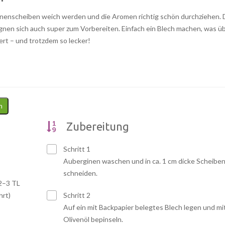
inenscheiben weich werden und die Aromen richtig schön durchziehen. 
gnen sich auch super zum Vorbereiten. Einfach ein Blech machen, was üb
ert – und trotzdem so lecker!
n
Zubereitung
Schritt 1
Auberginen waschen und in ca. 1 cm dicke Scheibe
schneiden.
2–3 TL
hrt)
Schritt 2
Auf ein mit Backpapier belegtes Blech legen und mi
Olivenöl bepinseln.