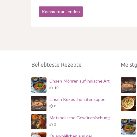
Beliebteste Rezepte
Meist
Linsen-Möhren auf indische Art
10
Linsen Kokos Tomatensuppe
8
Metabolische Gewürzmischung
5
Quarkbällchen aus der