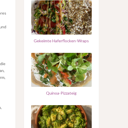
eres
und
Gekeimte Haferflocken-Wraps
 die
an,
rm,
Quinoa-Pizzateig
,