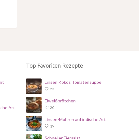
Top Favoriten Rezepte
it
Linsen Kokos Tomatensuppe
23
Eiweißbrötchen
sche Art
20
Linsen-Möhren auf indische Art
19
Schneller Eiersalat